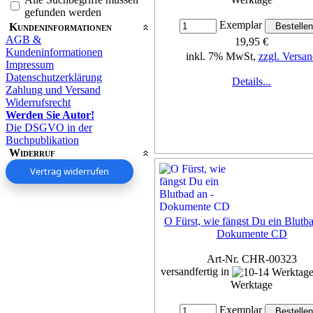
gefunden werden
Exemplar
Kundeninformationen
AGB &
19,95 €
Kundeninformationen
inkl. 7% MwSt,
zzgl. Versan
Impressum
Datenschutzerklärung
Details...
Zahlung und Versand
Widerrufsrecht
Werden Sie Autor!
Die DSGVO in der
Buchpublikation
Widerruf
Vertrag widerrufen
O Fürst, wie fängst Du ein Blutba
Dokumente CD
Art-Nr. CHR-00323
versandfertig in
Werktage
Exemplar