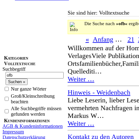
Sie sind hier: Volltextsuche
Die Suche nach
»ofb«
ergibt
«
Anfang
…
21
Willkommen auf der H
VerlagesViele Publikatio
Kategorien
Ortsfamilienbücher,Famil
Volltextsuche
Suchbegriff
Quellediti…
Weiter …
Nur ganze Wörter
Hinweis - Weidenbach
Groß/Kleinschreibung
Liebe Leserin, lieber Les
beachten
vermehrten Nachfragen i
Alle Suchbegriffe müssen
gefunden werden
Markus W…
Kundeninformationen
Weiter …
AGB & Kundeninformationen
Impressum
Kontakt zu den Autoren
Datenschutzerklärung