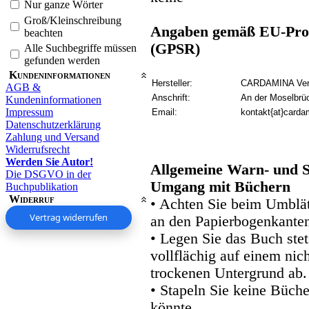
Nur ganze Wörter
Groß/Kleinschreibung
Angaben gemäß EU-Prod
beachten
(GPSR)
Alle Suchbegriffe müssen
gefunden werden
Kundeninformationen
Hersteller:
CARDAMINA Verl
AGB &
Anschrift:
An der Moselbrü
Kundeninformationen
Impressum
Email:
kontakt{at}carda
Datenschutzerklärung
Zahlung und Versand
Widerrufsrecht
Werden Sie Autor!
Allgemeine Warn- und S
Die DSGVO in der
Umgang mit Büchern
Buchpublikation
Widerruf
• Achten Sie beim Umblätt
Vertrag widerrufen
an den Papierbogenkanten
• Legen Sie das Buch stet
vollflächig auf einem nic
trockenen Untergrund ab.
• Stapeln Sie keine Büche
könnte.