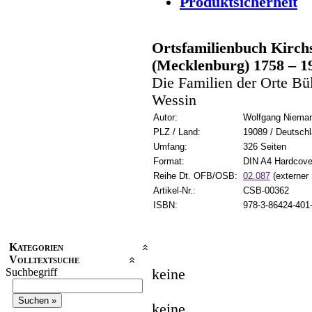
Produktsicherheit
Ortsfamilienbuch Kirchs
(Mecklenburg) 1758 – 1
Die Familien der Orte B
Wessin
Autor:
Wolfgang Niema
PLZ / Land:
19089 / Deutsch
Umfang:
326 Seiten
Format:
DIN A4 Hardcove
Reihe Dt. OFB/OSB:
02.087
(externer 
Artikel-Nr.:
CSB-00362
ISBN:
978-3-86424-401
Kategorien
Volltextsuche
Suchbegriff
keine
keine