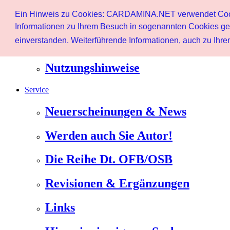
Start
Ein Hinweis zu Cookies: CARDAMINA.NET verwendet Cookie
Benutzer
Informationen zu Ihrem Besuch in sogenannten Cookies ges
einverstanden. Weiterführende Informationen, auch zu Ihrem
Newsletter
Nutzungshinweise
Service
Neuerscheinungen & News
Werden auch Sie Autor!
Die Reihe Dt. OFB/OSB
Revisionen & Ergänzungen
Links