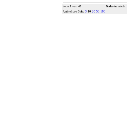
Seite 1 von 41
Galerieansicht
Artikel pro Seite
3
10
20
50
100