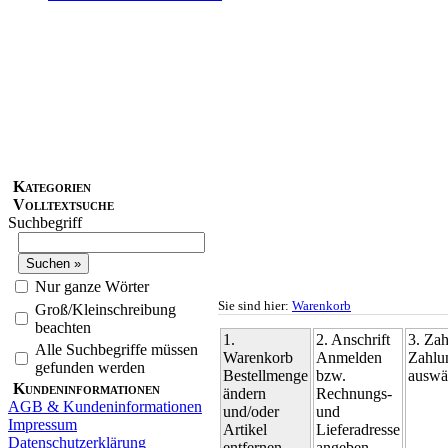
Kategorien
Volltextsuche
Suchbegriff
Nur ganze Wörter
Sie sind hier:
Warenkorb
Groß/Kleinschreibung
beachten
1.
2. Anschrift
3. Za
Alle Suchbegriffe müssen
Warenkorb
Anmelden
Zahlu
gefunden werden
Bestellmenge
bzw.
auswä
Kundeninformationen
ändern
Rechnungs-
AGB & Kundeninformationen
und/oder
und
Impressum
Artikel
Lieferadresse
Datenschutzerklärung
entfernen
angeben