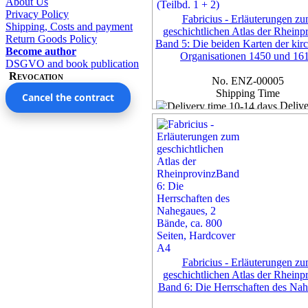
About Us
Privacy Policy
Fabricius - Erläuterungen z
Shipping, Costs and payment
geschichtlichen Atlas der Rheinp
Return Goods Policy
Band 5: Die beiden Karten der kir
Become author
Organisationen 1450 und 16
DSGVO and book publication
Revocation
No. ENZ-00005
Shipping Time
Cancel the contract
Delive
10-14 days
Exemplar
95,00 €
7% VAT included, plus
Deliv
more...
Fabricius - Erläuterungen z
geschichtlichen Atlas der Rheinp
Band 6: Die Herrschaften des Na