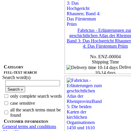
Fabricius - Erläuterungen z
geschichtlichen Atlas der Rheinp
Band 3: Das Hochgericht Rhaune
4: Das Fürstentum Prüm
No. ENZ-00004
Shipping Time
Category
Delive
full-text search
10-14 days
Search word(s)
Exemplar
35,00 €
only complete search words
7% VAT included, plus
Deliv
case sensitive
more...
all the search terms must be
found
Customer information
General terms and conditions