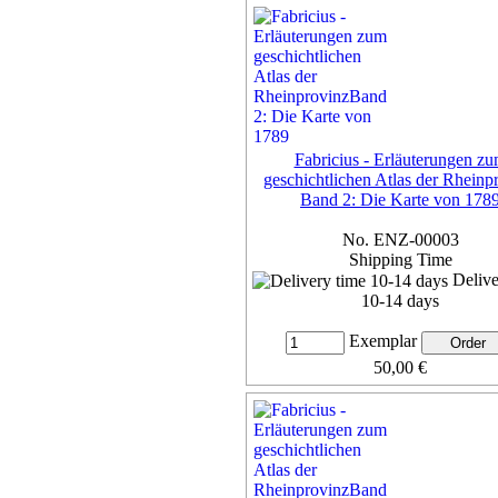
more...
Fabricius - Erläuterungen z
geschichtlichen Atlas der Rheinp
Band 2: Die Karte von 178
No. ENZ-00003
Shipping Time
Delive
10-14 days
Exemplar
50,00 €
7% VAT included, plus
Deliv
more...