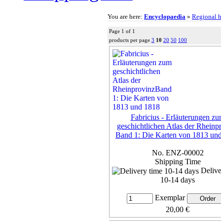
You are here:
Encyclopaedia
»
Regional h
Page 1 of 1
products per page
3
10
20
50
100
Fabricius - Erläuterungen z
geschichtlichen Atlas der Rheinp
Band 1: Die Karten von 1813 un
No. ENZ-00002
Shipping Time
Delive
10-14 days
Exemplar
20,00 €
7% VAT included, plus
Deliv