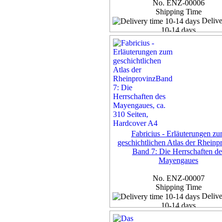
No. ENZ-00006
Shipping Time
Delive
10-14 days
Exemplar
50,00 €
7% VAT included, plus
Deliv
more...
Fabricius - Erläuterungen z
geschichtlichen Atlas der Rheinp
Band 7: Die Herrschaften de
Mayengaues
No. ENZ-00007
Shipping Time
Delive
10-14 days