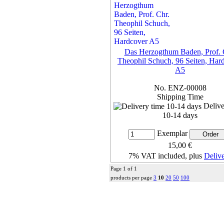
Exemplar
30,00 €
7% VAT included, plus
Deliv
more...
Das Herzogthum Baden, Prof. 
Theophil Schuch, 96 Seiten, Har
A5
No. ENZ-00008
Shipping Time
Delive
10-14 days
Exemplar
15,00 €
7% VAT included, plus
Deliv
Page 1 of 1
more...
products per page
3
10
20
50
100