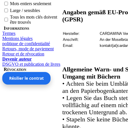
Mots entiers seulement
Large / sensibles
Angaben gemäß EU-Prod
Tous les mots clés doivent
(GPSR)
être trouvés
Informations
Termes
Hersteller:
CARDAMINA Verl
Mentions légales
Anschrift:
An der Moselbrü
politique de confidentialité
Email:
kontakt{at}carda
Retours, mode de payiement
Retour et de révocation
Devenir auteur
DSGVO et publication de livres
Allgemeine Warn- und S
Révocation
Umgang mit Büchern
Résilier le contrat
• Achten Sie beim Umblätt
an den Papierbogenkanten
• Legen Sie das Buch stet
vollflächig auf einem nic
trockenen Untergrund ab.
• Stapeln Sie keine Büche
könnte.