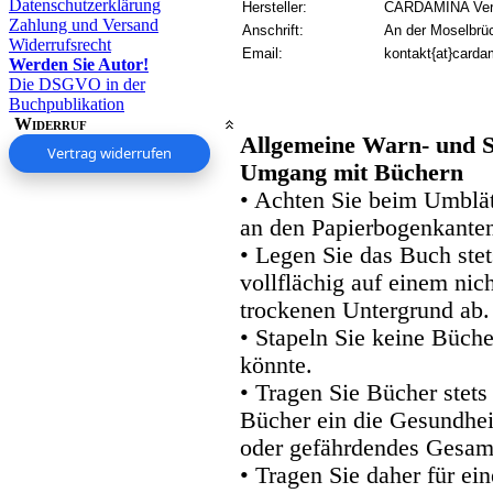
Datenschutzerklärung
Hersteller:
CARDAMINA Verl
Zahlung und Versand
Anschrift:
An der Moselbrü
Widerrufsrecht
Email:
kontakt{at}carda
Werden Sie Autor!
Die DSGVO in der
Buchpublikation
Widerruf
Allgemeine Warn- und S
Vertrag widerrufen
Umgang mit Büchern
• Achten Sie beim Umblätt
an den Papierbogenkanten
• Legen Sie das Buch stet
vollflächig auf einem nic
trockenen Untergrund ab.
• Stapeln Sie keine Büche
könnte.
• Tragen Sie Bücher stets
Bücher ein die Gesundhei
oder gefährdendes Gesam
• Tragen Sie daher für e