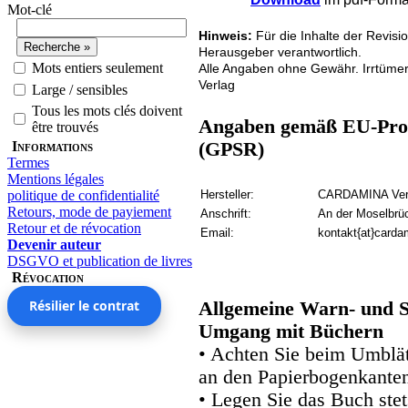
Mot-clé
Hinweis:
Für die Inhalte der Revisi
Herausgeber verantwortlich.
Mots entiers seulement
Alle Angaben ohne Gewähr. Irrtüme
Verlag
Large / sensibles
Tous les mots clés doivent
Angaben gemäß EU-Prod
être trouvés
Informations
(GPSR)
Termes
Mentions légales
politique de confidentialité
Hersteller:
CARDAMINA Verl
Retours, mode de payiement
Anschrift:
An der Moselbrü
Retour et de révocation
Email:
kontakt{at}carda
Devenir auteur
DSGVO et publication de livres
Révocation
Résilier le contrat
Allgemeine Warn- und S
Umgang mit Büchern
• Achten Sie beim Umblätt
an den Papierbogenkanten
• Legen Sie das Buch stet