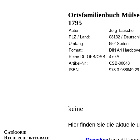
Ortsfamilienbuch Mülsen
1795
Autor:
Jörg Tauscher
PLZ / Land:
08132 / Deutsch
Umfang:
852 Seiten
Format:
DIN A4 Hardcove
Reihe Dt. OFB/OSB:
479 A
Artikel-Nr.:
CSB-00048
ISBN:
978-3-938649-29
keine
Hier finden Sie die aktuelle 
Catégorie
Recherche intégrale
Download
im pdf-Format