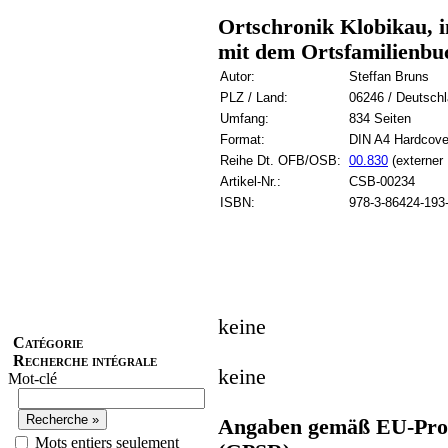
Ortschronik Klobikau, 
mit dem Ortsfamilienbu
Autor:
Steffan Bruns
PLZ / Land:
06246 / Deutsch
Umfang:
834 Seiten
Format:
DIN A4 Hardcove
Reihe Dt. OFB/OSB:
00.830
(externer 
Artikel-Nr.:
CSB-00234
ISBN:
978-3-86424-193
keine
Catégorie
Recherche intégrale
keine
Mot-clé
Angaben gemäß EU-Prod
Mots entiers seulement