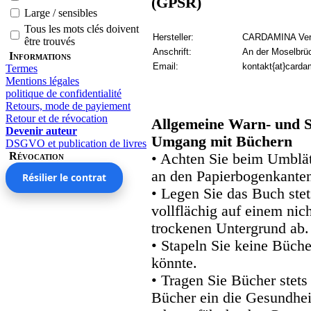
(GPSR)
Large / sensibles
Tous les mots clés doivent
Hersteller:
CARDAMINA Verl
être trouvés
Anschrift:
An der Moselbrü
Informations
Email:
kontakt{at}carda
Termes
Mentions légales
politique de confidentialité
Retours, mode de payiement
Retour et de révocation
Allgemeine Warn- und S
Devenir auteur
Umgang mit Büchern
DSGVO et publication de livres
Révocation
• Achten Sie beim Umblätt
an den Papierbogenkanten
Résilier le contrat
• Legen Sie das Buch stet
vollflächig auf einem nic
trockenen Untergrund ab.
• Stapeln Sie keine Büche
könnte.
• Tragen Sie Bücher stets
Bücher ein die Gesundhei