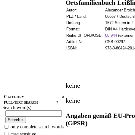
Ortsfamilienbuch Leißl
Autor:
Alexander Broich
PLZ / Land:
06667 / Deutsch
Umfang:
1572 Seiten in 2
Format:
DIN A4 Hardcove
Reihe Dt. OFB/OSB:
00.944
(externer 
Artikel-Nr.:
CSB-00297
ISBN:
978-3-86424-291
keine
Category
keine
full-text search
Search word(s)
Angaben gemäß EU-Prod
(GPSR)
only complete search words
case sensitive