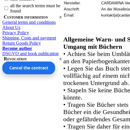
Hersteller:
CARDAMINA Verl
all the search terms must be
Anschrift:
An der Moselbrü
found
Email:
kontakt{at}carda
Customer information
General terms and conditions
About Us
Privacy Policy
Shipping, Costs and payment
Allgemeine Warn- und S
Return Goods Policy
Umgang mit Büchern
Become author
• Achten Sie beim Umblätt
DSGVO and book publication
Revocation
an den Papierbogenkanten
Cancel the contract
• Legen Sie das Buch stet
vollflächig auf einem nic
trockenen Untergrund ab.
• Stapeln Sie keine Büche
könnte.
• Tragen Sie Bücher stets
Bücher ein die Gesundhei
oder gefährdendes Gesam
• Tragen Sie daher für e