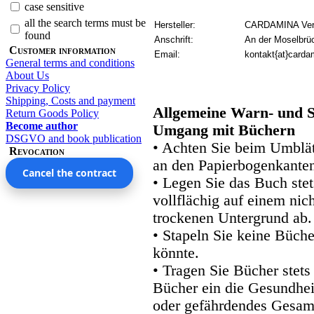
case sensitive
all the search terms must be
Hersteller:
CARDAMINA Verl
found
Anschrift:
An der Moselbrü
Customer information
Email:
kontakt{at}carda
General terms and conditions
About Us
Privacy Policy
Shipping, Costs and payment
Allgemeine Warn- und S
Return Goods Policy
Become author
Umgang mit Büchern
DSGVO and book publication
• Achten Sie beim Umblätt
Revocation
an den Papierbogenkanten
Cancel the contract
• Legen Sie das Buch stet
vollflächig auf einem nic
trockenen Untergrund ab.
• Stapeln Sie keine Büche
könnte.
• Tragen Sie Bücher stets
Bücher ein die Gesundhei
oder gefährdendes Gesam