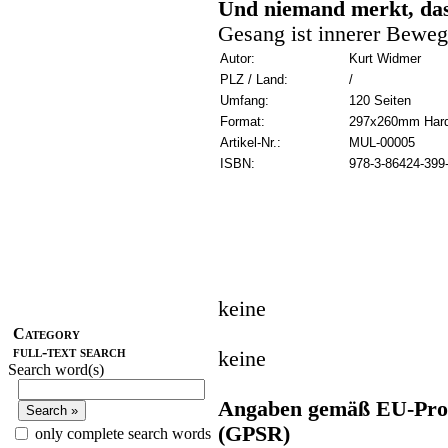
Und niemand merkt, dass
Gesang ist innerer Bewe
Autor:
Kurt Widmer
PLZ / Land:
/
Umfang:
120 Seiten
Format:
297x260mm Hard
Artikel-Nr.:
MUL-00005
ISBN:
978-3-86424-399
keine
Category
full-text search
keine
Search word(s)
Angaben gemäß EU-Prod
(GPSR)
only complete search words