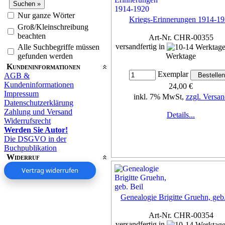
Nur ganze Wörter
Kriegs-Erinnerungen 1914-1
Groß/Kleinschreibung
beachten
Art-Nr. CHR-00355
versandfertig in
Alle Suchbegriffe müssen
gefunden werden
Werktage
Kundeninformationen
Exemplar
AGB &
Kundeninformationen
24,00 €
Impressum
inkl. 7% MwSt,
zzgl. Versan
Datenschutzerklärung
Zahlung und Versand
Details...
Widerrufsrecht
Werden Sie Autor!
Die DSGVO in der
Buchpublikation
Widerruf
Vertrag widerrufen
Genealogie Brigitte Gruehn, geb.
Art-Nr. CHR-00354
versandfertig in