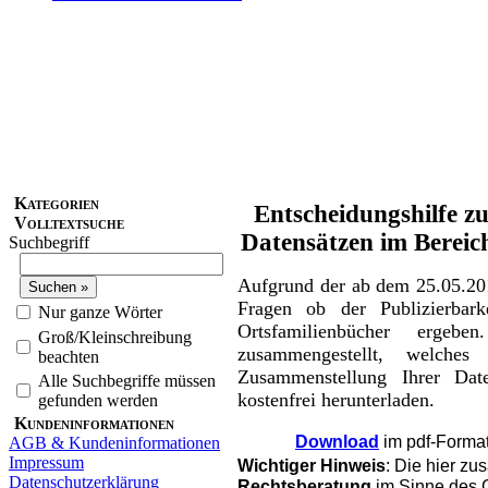
Kategorien
Entscheidungshilfe z
Volltextsuche
Datensätzen im Bereic
Suchbegriff
Aufgrund der ab dem 25.05.2
Fragen ob der Publizierbar
Nur ganze Wörter
Ortsfamilienbücher ergeb
Groß/Kleinschreibung
zusammengestellt, welches
beachten
Zusammenstellung Ihrer Dat
Alle Suchbegriffe müssen
kostenfrei herunterladen.
gefunden werden
Kundeninformationen
Download
im pdf-Format
AGB & Kundeninformationen
Impressum
Wichtiger Hinweis
: Die hier zu
Datenschutzerklärung
Rechtsberatung
im Sinne des G