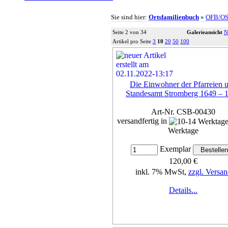
Sie sind hier:
Ortsfamilienbuch
»
OFB/O
Seite 2 von 34
Galerieansicht
N
Artikel pro Seite
3
10
20
50
100
Die Einwohner der Pfarreien 
Standesamt Stromberg 1649 – 
Art-Nr. CSB-00430
versandfertig in
Werktage
Exemplar
120,00 €
inkl. 7% MwSt,
zzgl. Versan
Details...