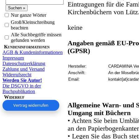
Eintragungen für die Fami
Kirchenbüchern von Lütz
Nur ganze Wörter
Groß/Kleinschreibung
keine
beachten
Alle Suchbegriffe müssen
gefunden werden
Angaben gemäß EU-Prod
Kundeninformationen
(GPSR)
AGB & Kundeninformationen
Impressum
Datenschutzerklärung
Hersteller:
CARDAMINA Verl
Zahlung und Versand
Anschrift:
An der Moselbrü
Widerrufsrecht
Email:
kontakt{at}carda
Werden Sie Autor!
Die DSGVO in der
Buchpublikation
Widerruf
Allgemeine Warn- und S
Vertrag widerrufen
Umgang mit Büchern
• Achten Sie beim Umblätt
an den Papierbogenkanten
• Legen Sie das Buch stet