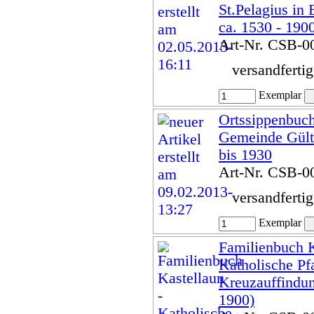
St.Pelagius in
ca. 1530 - 190
Art-Nr. CSB-0
versandferti
Exemplar
Ortssippenbuch
Gemeinde Gült
bis 1930
Art-Nr. CSB-0
versandferti
Exemplar
Familienbuch K
Katholische Pfa
Kreuzauffindun
1900)