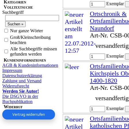
Kategorien
Exemplar
Volltextsuche
Suchbegriff
Ortschronik &
Ortsfamilienbu
Naundorf
Nur ganze Wörter
Art-Nr. CSB-0
Groß/Kleinschreibung
beachten
versandferti
Alle Suchbegriffe müssen
gefunden werden
Exemplar
Kundeninformationen
AGB & Kundeninformationen
Ortsfamilienbu
Impressum
Kirchspiels O
Datenschutzerklärung
1400-1820
Zahlung und Versand
Widerrufsrecht
Art-Nr. CSB-0
Werden Sie Autor!
Die DSGVO in der
versandferti
Buchpublikation
Widerruf
Exemplar
Vertrag widerrufen
Ortsfamilienbu
katholischen Pf