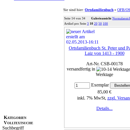
Sie sind hier:
Ortsfamilienbuch
»
OFB/O
Seite 14 von 34
Galerieansicht
Normalansic
Artikel pro Seite
3
10
20
50
100
Ortsfamilienbuch St. Peter und Pa
Laiz von 1413 - 1900
Art-Nr. CSB-00178
versandfertig in
Werktage
Exemplar
85,00 €
inkl. 7% MwSt,
zzgl. Versan
Details...
Kategorien
Volltextsuche
Suchbegriff