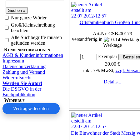
Nur ganze Wörter
Ortsfamilienbuch Großen-Lin
Groß/Kleinschreibung
beachten
Art-Nr. CSB-00179
Alle Suchbegriffe müssen
versandfertig in
gefunden werden
Werktage
Kundeninformationen
AGB & Kundeninformationen
Exemplar
Impressum
39,00 €
Datenschutzerklärung
inkl. 7% MwSt,
zzgl. Versan
Zahlung und Versand
Widerrufsrecht
Details...
Werden Sie Autor!
Die DSGVO in der
Buchpublikation
Widerruf
Vertrag widerrufen
Die Einwohner der Stadt Merzig v