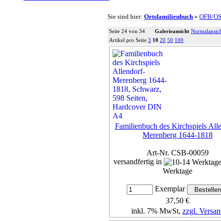
Sie sind hier:
Ortsfamilienbuch
»
OFB/O
Seite 24 von 34
Galerieansicht
Normalansic
Artikel pro Seite
3
10
20
50
100
Familienbuch des Kirchspiels All
Merenberg 1644-1818
Art-Nr. CSB-00059
versandfertig in
Werktage
Exemplar
37,50 €
inkl. 7% MwSt,
zzgl. Versan