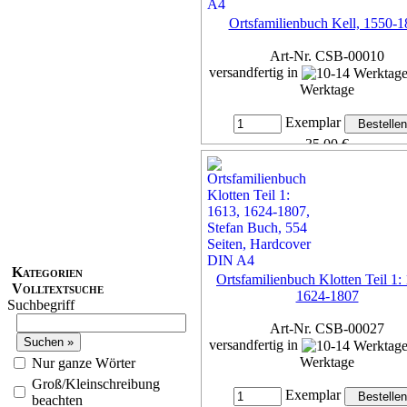
Ortsfamilienbuch Kell, 1550-
Art-Nr. CSB-00010
versandfertig in
Werktage
Exemplar
35,00 €
inkl. 7% MwSt,
zzgl. Versan
Details...
Kategorien
Ortsfamilienbuch Klotten Teil 1:
Volltextsuche
1624-1807
Suchbegriff
Art-Nr. CSB-00027
versandfertig in
Werktage
Nur ganze Wörter
Groß/Kleinschreibung
Exemplar
beachten