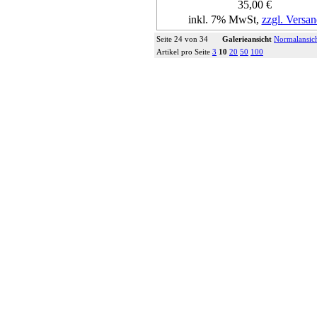
35,00 €
inkl. 7% MwSt,
zzgl. Versan
Seite 24 von 34
Galerieansicht
Normalansic
Details...
Artikel pro Seite
3
10
20
50
100