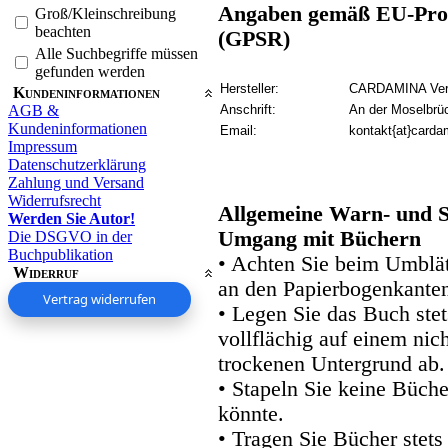
Angaben gemäß EU-Prod
Groß/Kleinschreibung
beachten
(GPSR)
Alle Suchbegriffe müssen
gefunden werden
Hersteller:
CARDAMINA Verl
Kundeninformationen
AGB &
Anschrift:
An der Moselbrü
Kundeninformationen
Email:
kontakt{at}carda
Impressum
Datenschutzerklärung
Zahlung und Versand
Widerrufsrecht
Allgemeine Warn- und S
Werden Sie Autor!
Umgang mit Büchern
Die DSGVO in der
Buchpublikation
• Achten Sie beim Umblätt
Widerruf
an den Papierbogenkanten
Vertrag widerrufen
• Legen Sie das Buch stet
vollflächig auf einem nic
trockenen Untergrund ab.
• Stapeln Sie keine Büche
könnte.
• Tragen Sie Bücher stets