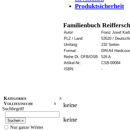
Produktsicherheit
Familienbuch Reiffersch
Autor:
Franz Josef Kar
PLZ / Land:
53520 / Deutsch
Umfang:
232 Seiten
Format:
DIN A4 Hardcove
Reihe Dt. OFB/OSB:
526 A
Artikel-Nr.:
CSB-00084
ISBN:
-
Kategorien
Volltextsuche
keine
Suchbegriff
keine
Nur ganze Wörter