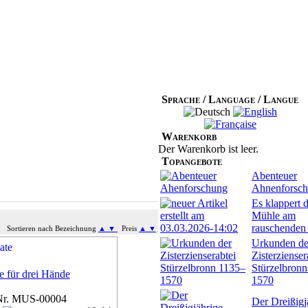
Sprache / Language / Langue
Warenkorb
Der Warenkorb ist leer.
Topangebote
Abenteuer
Ahnenforsc
Es klappert d
Mühle am
rauschenden
Sortieren nach Bezeichnung
▲
▼
Preis
▲
▼
Urkunden de
Zisterzienser
Stürzelbron
e für drei Hände
1570
Nr. MUS-00004
Der Dreißigj