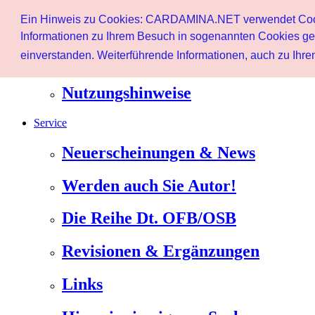
Start
Ein Hinweis zu Cookies: CARDAMINA.NET verwendet Cookie
Benutzer
Informationen zu Ihrem Besuch in sogenannten Cookies ges
einverstanden. Weiterführende Informationen, auch zu Ihrem
Newsletter
Nutzungshinweise
Service
Neuerscheinungen & News
Werden auch Sie Autor!
Die Reihe Dt. OFB/OSB
Revisionen & Ergänzungen
Links