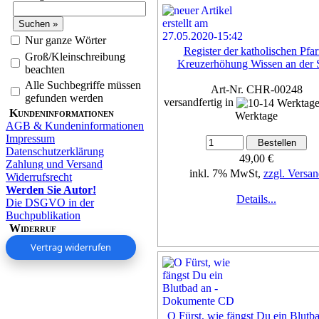
Nur ganze Wörter
Register der katholischen Pfar
Groß/Kleinschreibung
Kreuzerhöhung Wissen an der 
beachten
Alle Suchbegriffe müssen
Art-Nr. CHR-00248
gefunden werden
versandfertig in
Kundeninformationen
Werktage
AGB & Kundeninformationen
Impressum
Datenschutzerklärung
49,00 €
Zahlung und Versand
inkl. 7% MwSt,
zzgl. Versan
Widerrufsrecht
Werden Sie Autor!
Details...
Die DSGVO in der
Buchpublikation
Widerruf
Vertrag widerrufen
O Fürst, wie fängst Du ein Blutba