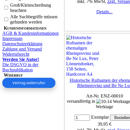
inkl. 7% MwSt,
zzgl. Versan
Groß/Kleinschreibung
beachten
Details...
Alle Suchbegriffe müssen
gefunden werden
Kundeninformationen
AGB & Kundeninformationen
Impressum
Datenschutzerklärung
Zahlung und Versand
Widerrufsrecht
Werden Sie Autor!
Die DSGVO in der
Buchpublikation
Widerruf
Historische Rufnamen der ehema
Vertrag widerrufen
Rheinprovinz und Be Ne Lu
Art-Nr. ENZ-00010
versandfertig in
Werktage
Exemplar
39,95 €