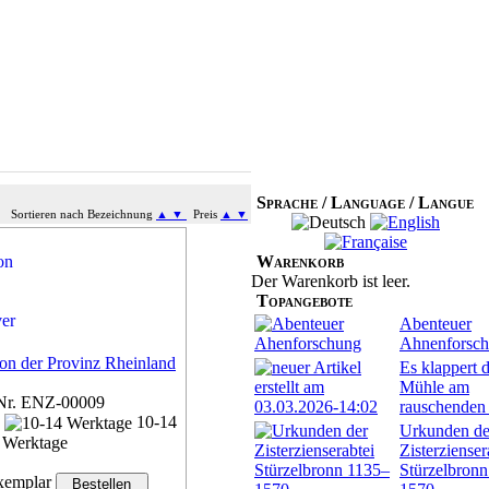
Sprache / Language / Langue
Sortieren nach Bezeichnung
▲
▼
Preis
▲
▼
Warenkorb
Der Warenkorb ist leer.
Topangebote
Abenteuer
Ahnenforsc
on der Provinz Rheinland
Es klappert d
Mühle am
Nr. ENZ-00009
rauschenden
n
10-14
Urkunden de
Werktage
Zisterzienser
Stürzelbron
emplar