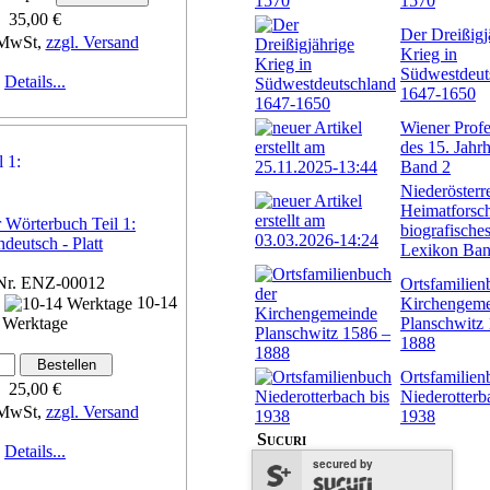
1570
35,00 €
Der Dreißigj
 MwSt,
zzgl. Versand
Krieg in
Südwestdeut
Details...
1647-1650
Wiener Profe
des 15. Jahr
Band 2
Niederösterr
Heimatforsch
 Wörterbuch Teil 1:
biografische
deutsch - Platt
Lexikon Ban
Nr. ENZ-00012
Ortsfamilien
n
10-14
Kirchengem
Planschwitz
Werktage
1888
Ortsfamilien
25,00 €
Niederotterb
 MwSt,
zzgl. Versand
1938
Sucuri
Details...
secured by