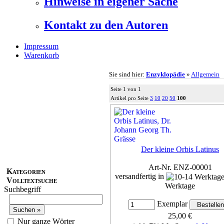
Hinweise in eigener Sache
Kontakt zu den Autoren
Impressum
Warenkorb
Sie sind hier:
Enzyklopädie
»
Allgemein
Seite 1 von 1
Artikel pro Seite
3
10
20
50
100
Der kleine Orbis Latinus
Art-Nr. ENZ-00001
Kategorien
versandfertig in
Volltextsuche
Werktage
Suchbegriff
Exemplar
25,00 €
Nur ganze Wörter