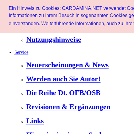
Start
Ein Hinweis zu Cookies: CARDAMINA.NET verwendet Cookie
Benutzer
Informationen zu Ihrem Besuch in sogenannten Cookies ges
einverstanden. Weiterführende Informationen, auch zu Ihrem
Newsletter
Nutzungshinweise
Service
Neuerscheinungen & News
Werden auch Sie Autor!
Die Reihe Dt. OFB/OSB
Revisionen & Ergänzungen
Links