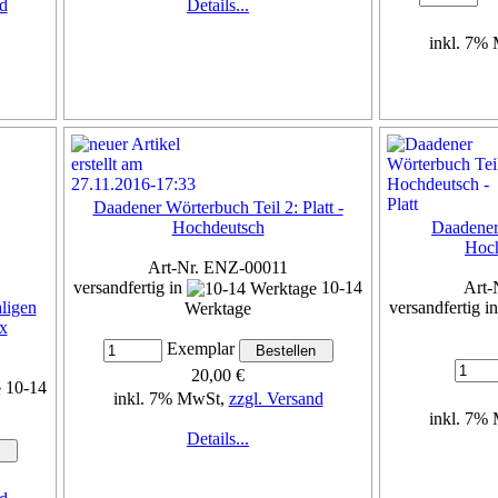
d
Details...
inkl. 7%
Daadener Wörterbuch Teil 2: Platt -
Hochdeutsch
Daadener
Hoch
Art-Nr. ENZ-00011
versandfertig in
10-14
Art-
ligen
versandfertig i
Werktage
x
Exemplar
20,00 €
10-14
inkl. 7% MwSt,
zzgl. Versand
inkl. 7%
Details...