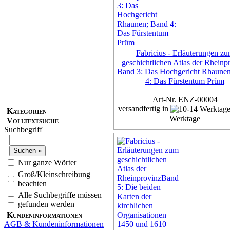
Fabricius - Erläuterungen z
geschichtlichen Atlas der Rheinp
Band 3: Das Hochgericht Rhaune
4: Das Fürstentum Prüm
Art-Nr. ENZ-00004
versandfertig in
Kategorien
Werktage
Volltextsuche
Suchbegriff
Exemplar
35,00 €
inkl. 7% MwSt,
zzgl. Versan
Nur ganze Wörter
Groß/Kleinschreibung
Details...
beachten
Alle Suchbegriffe müssen
gefunden werden
Kundeninformationen
AGB & Kundeninformationen