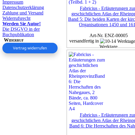
Impressum
Datenschutzerklärung
Fabricius - Erläuterungen z
Zahlung und Versand
geschichtlichen Atlas der Rheinp
Widerrufsrecht
Band 5: Die beiden Karten der kir
Werden Sie Autor!
Organisationen 1450 und 16
Die DSGVO in der
Buchpublikation
Art-Nr. ENZ-00005
Widerruf
versandfertig in
Werktage
Vertrag widerrufen
Exemplar
95,00 €
inkl. 7% MwSt,
zzgl. Versan
Details...
Fabricius - Erläuterungen z
geschichtlichen Atlas der Rheinp
Band 6: Die Herrschaften des Na