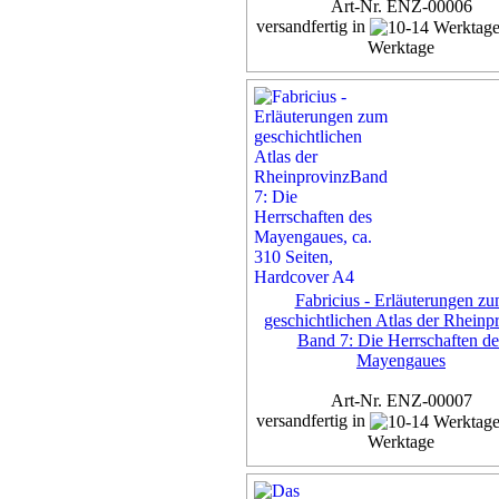
Art-Nr. ENZ-00006
versandfertig in
Werktage
Exemplar
50,00 €
inkl. 7% MwSt,
zzgl. Versan
Details...
Fabricius - Erläuterungen z
geschichtlichen Atlas der Rheinp
Band 7: Die Herrschaften de
Mayengaues
Art-Nr. ENZ-00007
versandfertig in
Werktage
Exemplar