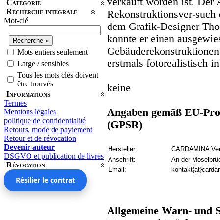
verkauft worden ist. Der 
Catégorie
Recherche intégrale
Rekonstruktionsver-such
Mot-clé
dem Grafik-Designer Tho
konnte er einen ausgewie
Gebäuderekonstruktionen
Mots entiers seulement
erstmals fotorealistisch i
Large / sensibles
Tous les mots clés doivent
être trouvés
keine
Informations
Termes
Angaben gemäß EU-Prod
Mentions légales
politique de confidentialité
(GPSR)
Retours, mode de payiement
Retour et de révocation
Devenir auteur
Hersteller:
CARDAMINA Verl
DSGVO et publication de livres
Anschrift:
An der Moselbrü
Révocation
Email:
kontakt{at}carda
Résilier le contrat
Allgemeine Warn- und S