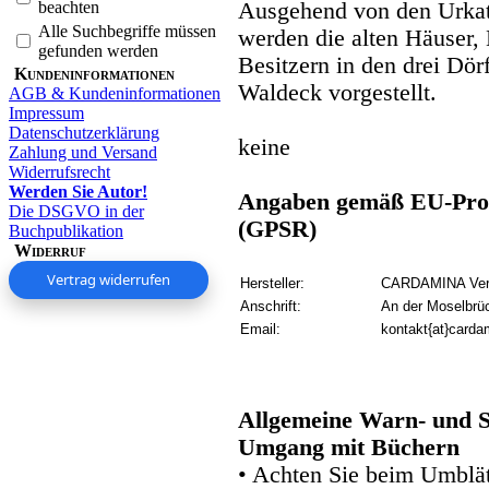
beachten
Ausgehend von den Urkata
Alle Suchbegriffe müssen
werden die alten Häuser
gefunden werden
Besitzern in den drei Dör
Kundeninformationen
Waldeck vorgestellt.
AGB & Kundeninformationen
Impressum
Datenschutzerklärung
keine
Zahlung und Versand
Widerrufsrecht
Werden Sie Autor!
Angaben gemäß EU-Prod
Die DSGVO in der
(GPSR)
Buchpublikation
Widerruf
Vertrag widerrufen
Hersteller:
CARDAMINA Verl
Anschrift:
An der Moselbrü
Email:
kontakt{at}carda
Allgemeine Warn- und S
Umgang mit Büchern
• Achten Sie beim Umblätt