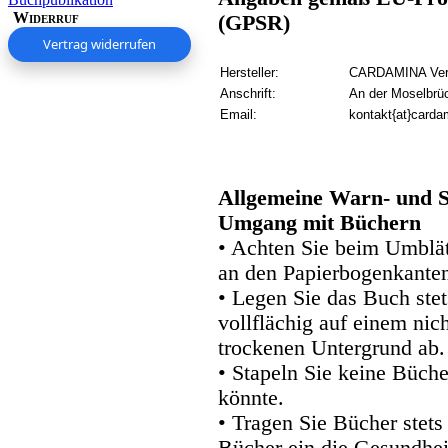
Widerruf
(GPSR)
Vertrag widerrufen
Hersteller:
CARDAMINA Verl
Anschrift:
An der Moselbrü
Email:
kontakt{at}carda
Allgemeine Warn- und S
Umgang mit Büchern
• Achten Sie beim Umblätt
an den Papierbogenkanten
• Legen Sie das Buch stet
vollflächig auf einem nic
trockenen Untergrund ab.
• Stapeln Sie keine Büche
könnte.
• Tragen Sie Bücher stets
Bücher ein die Gesundhei