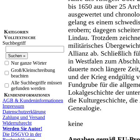
bis 1650 aus über 25 Arc
ausgewertet und chronolo
gelang es einem schwedis
erobern; dagegen scheiter
Kategorien
Lindau. Trotzdem zeichne
Volltextsuche
Suchbegriff
militärisches Übergewich
Allianz ab. Schließlich f
in Westfalen zum Abschlu
Nur ganze Wörter
dauerte noch längere Zeit
Groß/Kleinschreibung
beachten
und der Krieg endgültig v
Alle Suchbegriffe müssen
Fundgrube für die allgem
gefunden werden
Lokalgeschichte der unte
Kundeninformationen
die Kulturgeschichte, die
AGB & Kundeninformationen
Impressum
Genealogie.
Datenschutzerklärung
Zahlung und Versand
keine
Widerrufsrecht
Werden Sie Autor!
Die DSGVO in der
Angaben gemäß EU-Prod
Buchpublikation