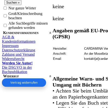
keine
Nur ganze Wörter
Groß/Kleinschreibung
keine
beachten
Alle Suchbegriffe müssen
gefunden werden
Angaben gemäß EU-Prod
Kundeninformationen
(GPSR)
AGB &
Kundeninformationen
Impressum
Hersteller:
CARDAMINA Verl
Datenschutzerklärung
Anschrift:
An der Moselbrü
Zahlung und Versand
Widerrufsrecht
Email:
kontakt{at}carda
Werden Sie Autor!
Die DSGVO in der
Buchpublikation
Widerruf
Allgemeine Warn- und S
Vertrag widerrufen
Umgang mit Büchern
• Achten Sie beim Umblätt
an den Papierbogenkanten
• Legen Sie das Buch stet