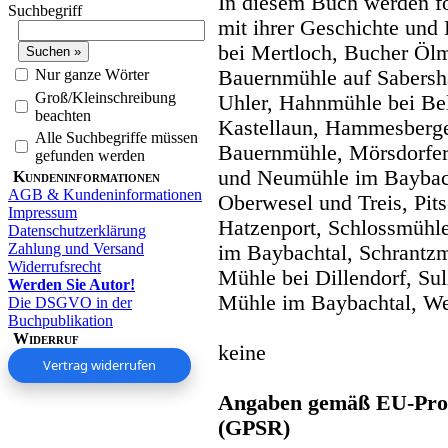
In diesem Buch werden fo
Suchbegriff
mit ihrer Geschichte und 
bei Mertloch, Bucher Ö
Nur ganze Wörter
Bauernmühle auf Sabersh
Groß/Kleinschreibung
Uhler, Hahnmühle bei Be
beachten
Kastellaun, Hammesberg
Alle Suchbegriffe müssen
Bauernmühle, Mörsdorfer
gefunden werden
und Neumühle im Baybach
Kundeninformationen
AGB & Kundeninformationen
Oberwesel und Treis, Pit
Impressum
Hatzenport, Schlossmühl
Datenschutzerklärung
Zahlung und Versand
im Baybachtal, Schrantzm
Widerrufsrecht
Mühle bei Dillendorf, Su
Werden Sie Autor!
Mühle im Baybachtal, We
Die DSGVO in der
Buchpublikation
Widerruf
keine
Vertrag widerrufen
Angaben gemäß EU-Prod
(GPSR)