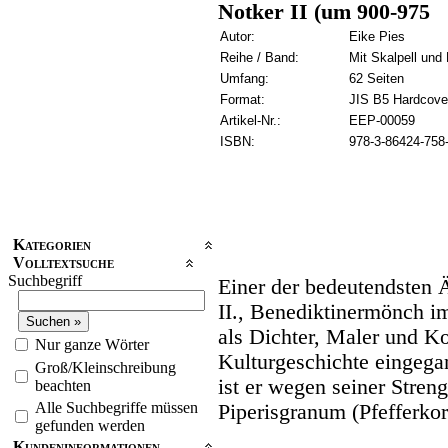
Notker II (um 900-975
Autor:
Eike Pies
Reihe / Band:
Mit Skalpell und 
Umfang:
62 Seiten
Format:
JIS B5 Hardcove
Artikel-Nr.:
EEP-00059
ISBN:
978-3-86424-758
Kategorien
Volltextsuche
Suchbegriff
Einer der bedeutendsten Ä
II., Benediktinermönch im
als Dichter, Maler und K
Nur ganze Wörter
Kulturgeschichte eingega
Groß/Kleinschreibung
ist er wegen seiner Stren
beachten
Alle Suchbegriffe müssen
Piperisgranum (Pfefferko
gefunden werden
Kundeninformationen