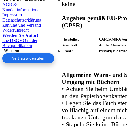
keine
AGB &
Kundeninformationen
Impressum
Angaben gemäß EU-Prod
Datenschutzerklärung
(GPSR)
Zahlung und Versand
Widerrufsrecht
Werden Sie Autor!
Hersteller:
CARDAMINA Verl
Die DSGVO in der
Buchpublikation
Anschrift:
An der Moselbrü
Widerruf
Email:
kontakt{at}carda
Vertrag widerrufen
Allgemeine Warn- und S
Umgang mit Büchern
• Achten Sie beim Umblätt
an den Papierbogenkanten
• Legen Sie das Buch stet
vollflächig auf einem nic
trockenen Untergrund ab.
• Stapeln Sie keine Büche