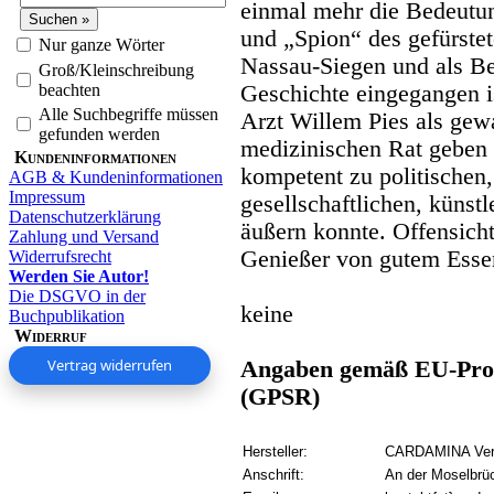
einmal mehr die Bedeutun
und „Spion“ des gefürste
Nur ganze Wörter
Nassau-Siegen und als Be
Groß/Kleinschreibung
beachten
Geschichte eingegangen is
Alle Suchbegriffe müssen
Arzt Willem Pies als gew
gefunden werden
medizinischen Rat geben 
Kundeninformationen
kompetent zu politischen,
AGB & Kundeninformationen
Impressum
gesellschaftlichen, künst
Datenschutzerklärung
äußern konnte. Offensicht
Zahlung und Versand
Genießer von gutem Esse
Widerrufsrecht
Werden Sie Autor!
Die DSGVO in der
keine
Buchpublikation
Widerruf
Vertrag widerrufen
Angaben gemäß EU-Prod
(GPSR)
Hersteller:
CARDAMINA Verl
Anschrift:
An der Moselbrü