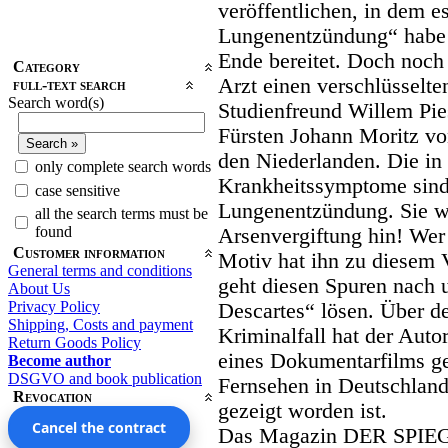
veröffentlichen, in dem es
Lungenentzündung“ habe 
Ende bereitet. Doch noch
Category
Arzt einen verschlüsselt
full-text search
Search word(s)
Studienfreund Willem Pie
Fürsten Johann Moritz vo
den Niederlanden. Die in 
only complete search words
Krankheitssymptome sind 
case sensitive
Lungenentzündung. Sie we
all the search terms must be
found
Arsenvergiftung hin! We
Customer information
Motiv hat ihn zu diesem 
General terms and conditions
geht diesen Spuren nach 
About Us
Privacy Policy
Descartes“ lösen. Über d
Shipping, Costs and payment
Kriminalfall hat der Auto
Return Goods Policy
eines Dokumentarfilms ge
Become author
DSGVO and book publication
Fernsehen in Deutschland
Revocation
gezeigt worden ist.
Cancel the contract
Das Magazin DER SPIEGEL