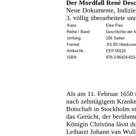
Der Mordfall René Desc
Neue Dokumente, Indizi
3. völlig überarbeitete un
Autor:
Eike Pies
Reihe / Band:
Geschichte der M
Umfang:
206 Seiten
Format:
JIS B5 Hardcove
Artikel-Nr.:
EEP-00116
ISBN:
978-3-86424-815
Als am 11. Februar 1650
nach zehntägigem Kranken
Botschaft in Stockholm sti
das Gerücht, der berühmte
Königin Christina lässt d
Leibarzt Johann van Wu