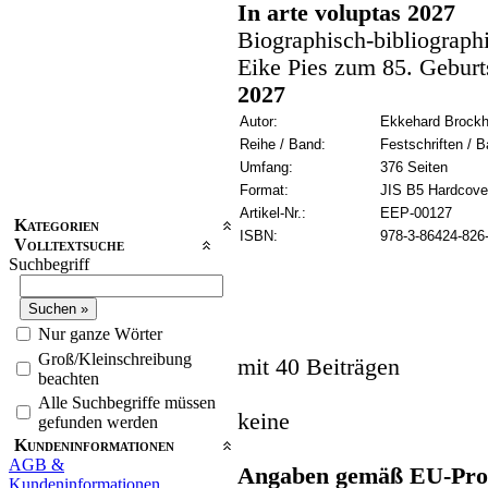
In arte voluptas 2027
Biographisch-bibliographi
Eike Pies zum 85. Geburts
2027
Autor:
Ekkehard Brockha
Reihe / Band:
Festschriften / B
Umfang:
376 Seiten
Format:
JIS B5 Hardcove
Artikel-Nr.:
EEP-00127
Kategorien
ISBN:
978-3-86424-826
Volltextsuche
Suchbegriff
Nur ganze Wörter
Groß/Kleinschreibung
mit 40 Beiträgen
beachten
Alle Suchbegriffe müssen
keine
gefunden werden
Kundeninformationen
AGB &
Angaben gemäß EU-Prod
Kundeninformationen