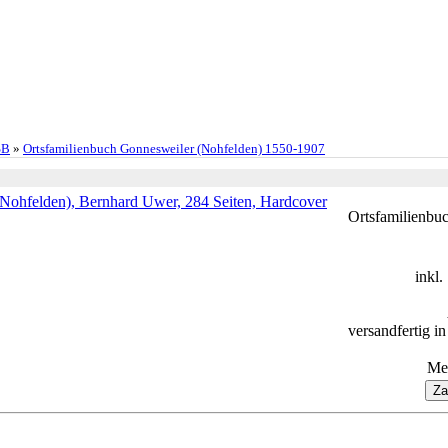
SB
»
Ortsfamilienbuch Gonnesweiler (Nohfelden) 1550-1907
Ortsfamilienbu
inkl
versandfertig i
Me