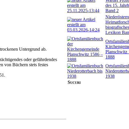
Wiener Profe
des 15. Jahr
Band 2
Niederösterr
Heimatforsch
biografische
Lexikon Ban
Ortsfamilien
Kirchengem
d trockenen Untergrund ab.
Planschwitz
1888
trächtigendes oder gefährdendes
 von Büchern stets festes
Ortsfamilien
Niederotterb
51.
1938
Sucuri