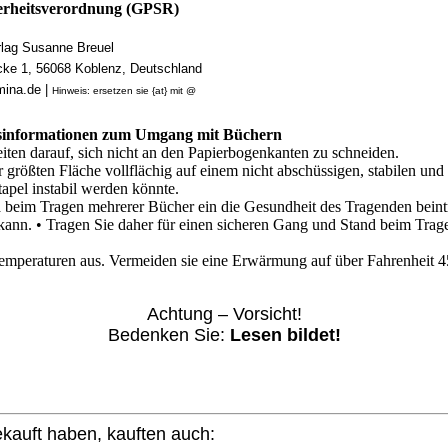
rheitsverordnung (GPSR)
ag Susanne Breuel
cke 1, 56068 Koblenz, Deutschland
mina.de |
Hinweis: ersetzen sie {at} mit @
tsinformationen zum Umgang mit Büchern
iten darauf, sich nicht an den Papierbogenkanten zu schneiden.
r größten Fläche vollflächig auf einem nicht abschüssigen, stabilen un
tapel instabil werden könnte.
da beim Tragen mehrerer Bücher ein die Gesundheit des Tragenden bein
n. • Tragen Sie daher für einen sicheren Gang und Stand beim Tragen
emperaturen aus. Vermeiden sie eine Erwärmung auf über Fahrenheit 4
Achtung – Vorsicht!
Bedenken Sie:
Lesen bildet!
ekauft haben, kauften auch: