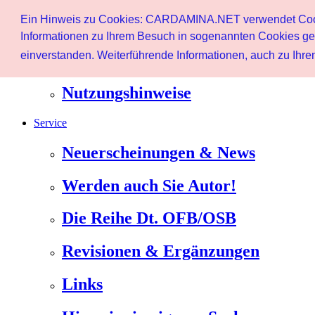
Start
Ein Hinweis zu Cookies: CARDAMINA.NET verwendet Cookie
Benutzer
Informationen zu Ihrem Besuch in sogenannten Cookies ges
einverstanden. Weiterführende Informationen, auch zu Ihrem
Newsletter
Nutzungshinweise
Service
Neuerscheinungen & News
Werden auch Sie Autor!
Die Reihe Dt. OFB/OSB
Revisionen & Ergänzungen
Links