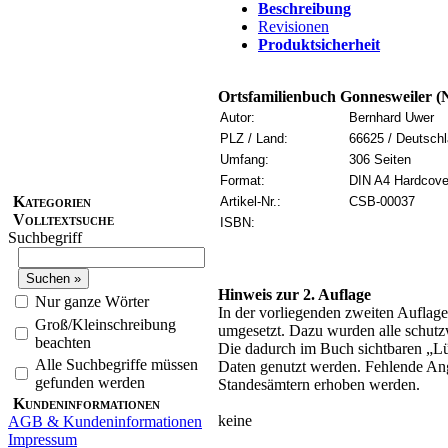
Beschreibung
Revisionen
Produktsicherheit
Ortsfamilienbuch Gonnesweiler (
Autor:
Bernhard Uwer
PLZ / Land:
66625 / Deutsch
Umfang:
306 Seiten
Format:
DIN A4 Hardcove
Kategorien
Artikel-Nr.:
CSB-00037
Volltextsuche
ISBN:
Suchbegriff
Hinweis zur 2. Auflage
Nur ganze Wörter
In der vorliegenden zweiten Auflage
Groß/Kleinschreibung
umgesetzt. Dazu wurden alle schutz
beachten
Die dadurch im Buch sichtbaren „Lü
Alle Suchbegriffe müssen
Daten genutzt werden. Fehlende Ang
gefunden werden
Standesämtern erhoben werden.
Kundeninformationen
keine
AGB & Kundeninformationen
Impressum