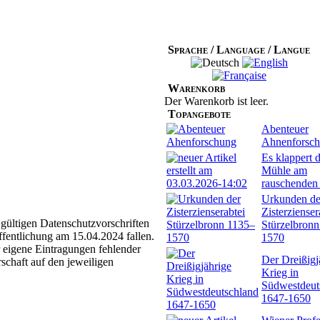
Sprache / Language / Langue
Warenkorb
Der Warenkorb ist leer.
Topangebote
Abenteuer
Ahnenforsc
Es klappert d
Mühle am
rauschenden
Urkunden de
Zisterzienser
gültigen Datenschutzvorschriften
Stürzelbron
fentlichung am 15.04.2024 fallen.
1570
 eigene Eintragungen fehlender
Der Dreißigj
schaft auf den jeweiligen
Krieg in
Südwestdeut
1647-1650