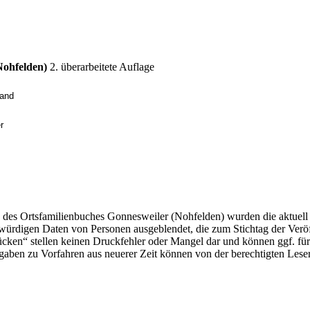
Nohfelden)
2. überarbeitete Auflage
land
r
 des Ortsfamilienbuches Gonnesweiler (Nohfelden) wurden die aktuell 
würdigen Daten von Personen ausgeblendet, die zum Stichtag der Veröf
cken“ stellen keinen Druckfehler oder Mangel dar und können ggf. für
aben zu Vorfahren aus neuerer Zeit können von der berechtigten Leser