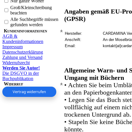
Nur ganze Wörter
Groß/Kleinschreibung
Angaben gemäß EU-Prod
beachten
(GPSR)
Alle Suchbegriffe müssen
gefunden werden
Kundeninformationen
Hersteller:
CARDAMINA Verl
AGB &
Anschrift:
An der Moselbrü
Kundeninformationen
Email:
kontakt{at}carda
Impressum
Datenschutzerklärung
Zahlung und Versand
Widerrufsrecht
Werden Sie Autor!
Allgemeine Warn- und S
Die DSGVO in der
Umgang mit Büchern
Buchpublikation
Widerruf
• Achten Sie beim Umblätt
Vertrag widerrufen
an den Papierbogenkanten
• Legen Sie das Buch stet
vollflächig auf einem nic
trockenen Untergrund ab.
• Stapeln Sie keine Büche
könnte.