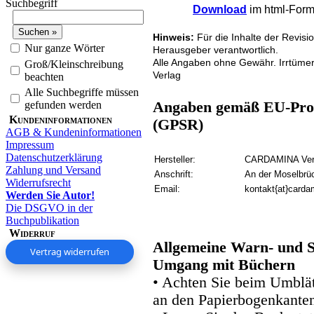
Suchbegriff
Download
im html-Forma
Hinweis:
Für die Inhalte der Revisi
Nur ganze Wörter
Herausgeber verantwortlich.
Alle Angaben ohne Gewähr. Irrtüme
Groß/Kleinschreibung
Verlag
beachten
Alle Suchbegriffe müssen
gefunden werden
Angaben gemäß EU-Prod
Kundeninformationen
(GPSR)
AGB & Kundeninformationen
Impressum
Datenschutzerklärung
Hersteller:
CARDAMINA Verl
Zahlung und Versand
Anschrift:
An der Moselbrü
Widerrufsrecht
Email:
kontakt{at}carda
Werden Sie Autor!
Die DSGVO in der
Buchpublikation
Widerruf
Allgemeine Warn- und S
Vertrag widerrufen
Umgang mit Büchern
• Achten Sie beim Umblätt
an den Papierbogenkanten