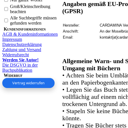
Angaben gemäß EU-Prod
Groß/Kleinschreibung
(GPSR)
beachten
Alle Suchbegriffe müssen
gefunden werden
Hersteller:
CARDAMINA Verl
Kundeninformationen
Anschrift:
An der Moselbrü
AGB & Kundeninformationen
Email:
kontakt{at}carda
Impressum
Datenschutzerklärung
Zahlung und Versand
Widerrufsrecht
Werden Sie Autor!
Allgemeine Warn- und S
Die DSGVO in der
Umgang mit Büchern
Buchpublikation
• Achten Sie beim Umblätt
Widerruf
an den Papierbogenkanten
Vertrag widerrufen
• Legen Sie das Buch stet
vollflächig auf einem nic
trockenen Untergrund ab.
• Stapeln Sie keine Büche
könnte.
• Tragen Sie Bücher stets