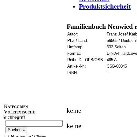
Produktsicherheit
Familienbuch Neuwied re
Autor:
Franz Josef Kar
PLZ / Land:
56565 / Deutsch
Umfang:
632 Seiten
Format:
DIN A4 Hardcove
Reihe Dt. OFB/OSB:
465 A
Artikel-Nr.:
CSB-00045
ISBN:
-
Kategorien
keine
Volltextsuche
Suchbegriff
keine
Nur ganze Wörter