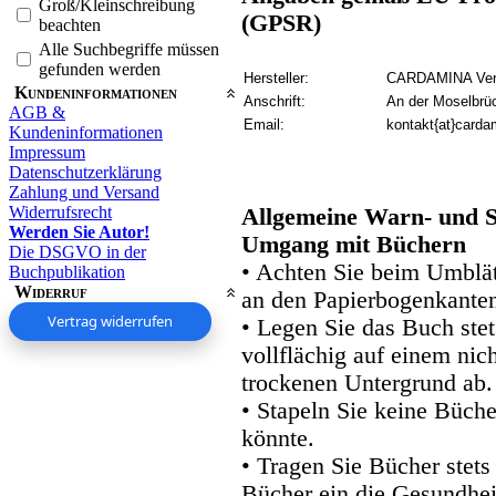
Groß/Kleinschreibung
(GPSR)
beachten
Alle Suchbegriffe müssen
gefunden werden
Hersteller:
CARDAMINA Verl
Kundeninformationen
Anschrift:
An der Moselbrü
AGB &
Email:
kontakt{at}carda
Kundeninformationen
Impressum
Datenschutzerklärung
Zahlung und Versand
Widerrufsrecht
Allgemeine Warn- und S
Werden Sie Autor!
Umgang mit Büchern
Die DSGVO in der
• Achten Sie beim Umblätt
Buchpublikation
Widerruf
an den Papierbogenkanten
Vertrag widerrufen
• Legen Sie das Buch stet
vollflächig auf einem nic
trockenen Untergrund ab.
• Stapeln Sie keine Büche
könnte.
• Tragen Sie Bücher stets
Bücher ein die Gesundhei