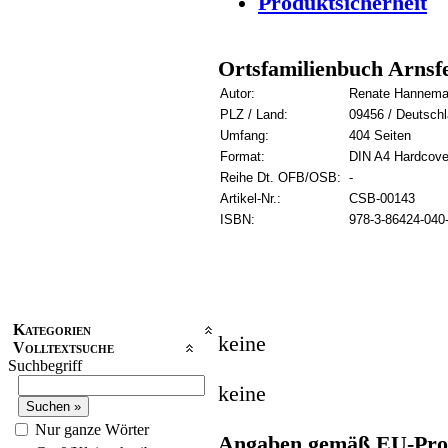
Produktsicherheit
Ortsfamilienbuch Arnsf
Autor:
Renate Hannemann
PLZ / Land:
09456 / Deutsch
Umfang:
404 Seiten
Format:
DIN A4 Hardcove
Reihe Dt. OFB/OSB:
-
Artikel-Nr.:
CSB-00143
ISBN:
978-3-86424-040
Kategorien
keine
Volltextsuche
Suchbegriff
keine
Nur ganze Wörter
Angaben gemäß EU-Prod