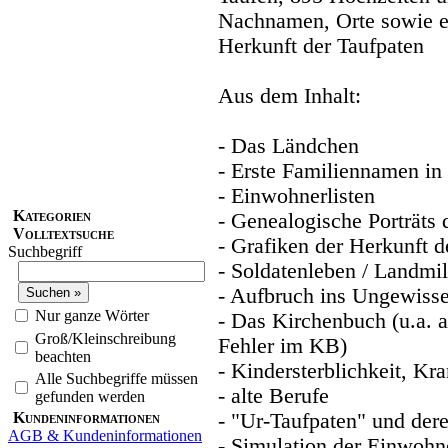
Nachnamen, Orte sowie ei
Herkunft der Taufpaten
Aus dem Inhalt:
- Das Ländchen
- Erste Familiennamen in
- Einwohnerlisten
Kategorien
- Genealogische Porträts 
Volltextsuche
- Grafiken der Herkunft d
Suchbegriff
- Soldatenleben / Landmil
- Aufbruch ins Ungewiss
Nur ganze Wörter
- Das Kirchenbuch (u.a. a
Groß/Kleinschreibung
Fehler im KB)
beachten
- Kindersterblichkeit, Kr
Alle Suchbegriffe müssen
- alte Berufe
gefunden werden
Kundeninformationen
- "Ur-Taufpaten" und de
AGB & Kundeninformationen
- Simulation der Einwohn