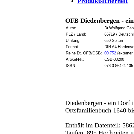
Produktsicherheit
OFB Diedenbergen - ein
Autor:
Dr.Wolfgang Gabr
PLZ / Land:
65719 / Deutsch
Umfang:
650 Seiten
Format:
DIN A4 Hardcove
Reihe Dt. OFB/OSB:
00.752
(externer 
Artikel-Nr.:
CSB-00200
ISBN:
978-3-86424-135
Diedenbergen - ein Dorf
Ortsfamilienbuch 1640 bi
Enthält im Datenteil: 586
Taufen, 895 Hochzeiten u