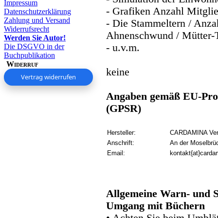
Impressum
- Grafiken Anzahl Mitglie
Datenschutzerklärung
Zahlung und Versand
- Die Stammeltern / Anz
Widerrufsrecht
Ahnenschwund / Mütter
Werden Sie Autor!
- u.v.m.
Die DSGVO in der
Buchpublikation
Widerruf
keine
Vertrag widerrufen
Angaben gemäß EU-Prod
(GPSR)
Hersteller:
CARDAMINA Verl
Anschrift:
An der Moselbrü
Email:
kontakt{at}carda
Allgemeine Warn- und S
Umgang mit Büchern
• Achten Sie beim Umblätt