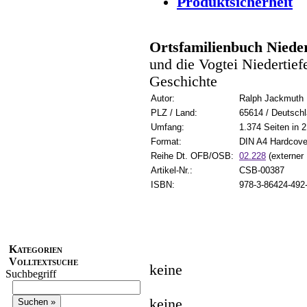
Produktsicherheit
Ortsfamilienbuch Niede
und die Vogtei Niedertie
Geschichte
Autor:
Ralph Jackmuth
PLZ / Land:
65614 / Deutsch
Umfang:
1.374 Seiten in 
Format:
DIN A4 Hardcove
Reihe Dt. OFB/OSB:
02.228
(externer 
Artikel-Nr.:
CSB-00387
ISBN:
978-3-86424-492
Kategorien
Volltextsuche
keine
Suchbegriff
keine