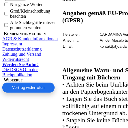
Nur ganze Wörter
Groß/Kleinschreibung
Angaben gemäß EU-Prod
beachten
(GPSR)
Alle Suchbegriffe müssen
gefunden werden
Kundeninformationen
Hersteller:
CARDAMINA Verl
AGB & Kundeninformationen
Anschrift:
An der Moselbrü
Impressum
Email:
kontakt{at}carda
Datenschutzerklärung
Zahlung und Versand
Widerrufsrecht
Werden Sie Autor!
Allgemeine Warn- und S
Die DSGVO in der
Buchpublikation
Umgang mit Büchern
Widerruf
• Achten Sie beim Umblätt
Vertrag widerrufen
an den Papierbogenkanten
• Legen Sie das Buch stet
vollflächig auf einem nic
trockenen Untergrund ab.
• Stapeln Sie keine Büche
könnte.