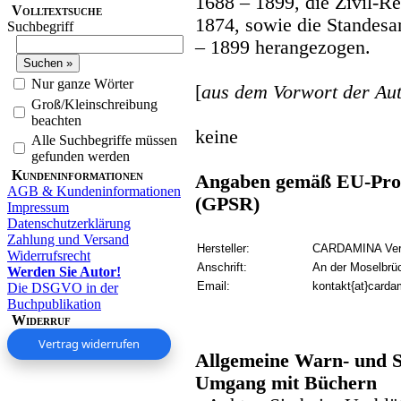
1688 – 1899, die Zivil-R
Volltextsuche
1874, sowie die Standes
Suchbegriff
– 1899 herangezogen.
Nur ganze Wörter
[
aus dem Vorwort der Aut
Groß/Kleinschreibung
beachten
keine
Alle Suchbegriffe müssen
gefunden werden
Kundeninformationen
Angaben gemäß EU-Prod
AGB & Kundeninformationen
(GPSR)
Impressum
Datenschutzerklärung
Zahlung und Versand
Hersteller:
CARDAMINA Verl
Widerrufsrecht
Anschrift:
An der Moselbrü
Werden Sie Autor!
Email:
kontakt{at}carda
Die DSGVO in der
Buchpublikation
Widerruf
Vertrag widerrufen
Allgemeine Warn- und S
Umgang mit Büchern