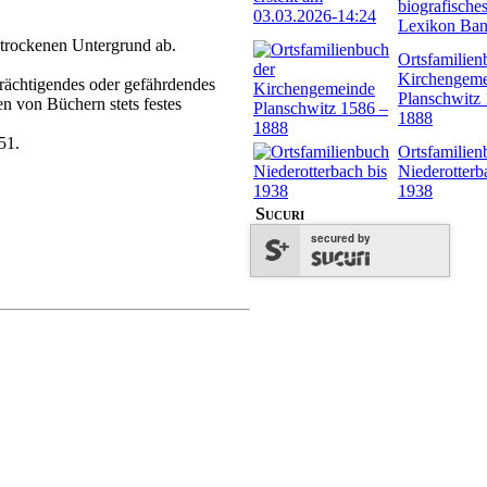
biografische
Lexikon Ban
d trockenen Untergrund ab.
Ortsfamilien
Kirchengem
trächtigendes oder gefährdendes
Planschwitz
 von Büchern stets festes
1888
51.
Ortsfamilien
Niederotterb
1938
Sucuri
secured by