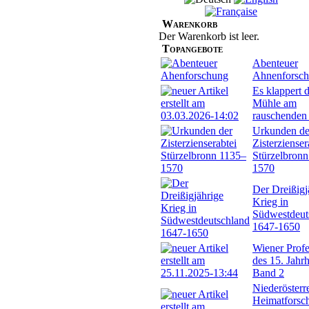
Warenkorb
Der Warenkorb ist leer.
Topangebote
Abenteuer
Ahnenforsc
Es klappert d
Mühle am
rauschenden
Urkunden de
Zisterzienser
Stürzelbron
1570
Der Dreißigj
Krieg in
Südwestdeut
1647-1650
Wiener Profe
des 15. Jahr
Band 2
Niederösterr
Heimatforsch