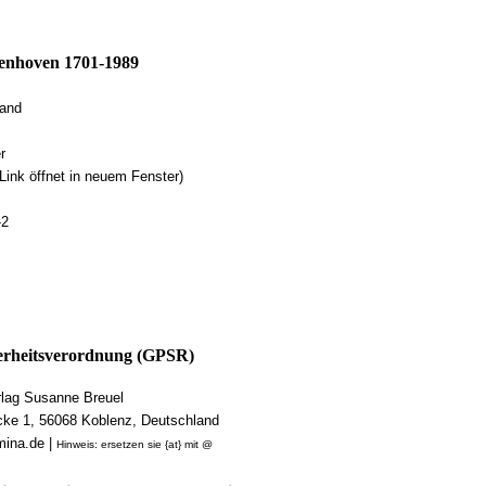
enhoven 1701-1989
land
r
Link öffnet in neuem Fenster)
-2
rheitsverordnung (GPSR)
ag Susanne Breuel
cke 1, 56068 Koblenz, Deutschland
mina.de |
Hinweis: ersetzen sie {at} mit @