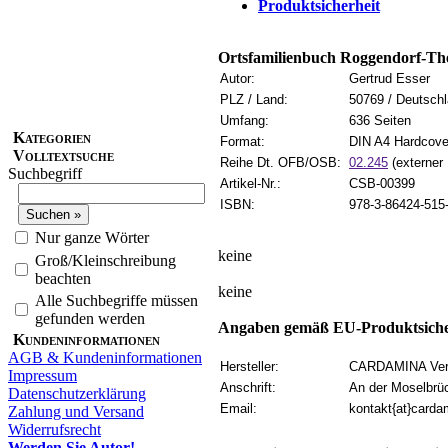
Produktsicherheit
Ortsfamilienbuch Roggendorf-Th
Autor:
Gertrud Esser
PLZ / Land:
50769 / Deutsch
Umfang:
636 Seiten
Kategorien
Format:
DIN A4 Hardcove
Volltextsuche
Reihe Dt. OFB/OSB:
02.245
(externer 
Suchbegriff
Artikel-Nr.:
CSB-00399
ISBN:
978-3-86424-515
Nur ganze Wörter
keine
Groß/Kleinschreibung
beachten
keine
Alle Suchbegriffe müssen
gefunden werden
Angaben gemäß EU-Produktsiche
Kundeninformationen
AGB & Kundeninformationen
Hersteller:
CARDAMINA Verl
Impressum
Anschrift:
An der Moselbrü
Datenschutzerklärung
Email:
kontakt{at}carda
Zahlung und Versand
Widerrufsrecht
Werden Sie Autor!