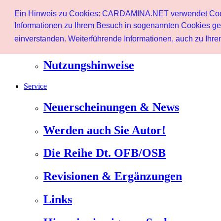
Start
Ein Hinweis zu Cookies: CARDAMINA.NET verwendet Cookie
Benutzer
Informationen zu Ihrem Besuch in sogenannten Cookies ges
einverstanden. Weiterführende Informationen, auch zu Ihrem
Newsletter
Nutzungshinweise
Service
Neuerscheinungen & News
Werden auch Sie Autor!
Die Reihe Dt. OFB/OSB
Revisionen & Ergänzungen
Links