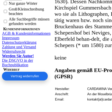
1630). Dessen Nachkom
Nur ganze Wörter
Kirchspiel Gummersbach 
Groß/Kleinschreibung
wo sie als Lithographen, 
beachten
Alle Suchbegriffe müssen
tätig waren bzw. noch si
gefunden werden
Bruckenhaus des Stamme
Kundeninformationen
Schepershof bei Neviges,
AGB & Kundeninformationen
Impressum
Elberfeld behan-delt, die
Datenschutzerklärung
Schepers (* um 1580) zur
Zahlung und Versand
Widerrufsrecht
Werden Sie Autor!
keine
Die DSGVO in der
Buchpublikation
Widerruf
Angaben gemäß EU-Prod
(GPSR)
Vertrag widerrufen
Hersteller:
CARDAMINA Verl
Anschrift:
An der Moselbrü
Email:
kontakt{at}carda