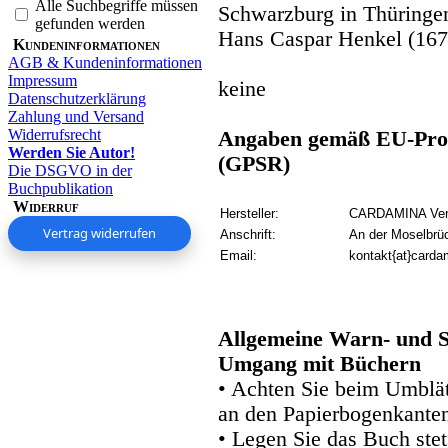
Alle Suchbegriffe müssen
Schwarzburg in Thüringe
gefunden werden
Hans Caspar Henkel (167
Kundeninformationen
AGB & Kundeninformationen
Impressum
keine
Datenschutzerklärung
Zahlung und Versand
Widerrufsrecht
Angaben gemäß EU-Prod
Werden Sie Autor!
(GPSR)
Die DSGVO in der
Buchpublikation
Widerruf
Hersteller:
CARDAMINA Verl
Vertrag widerrufen
Anschrift:
An der Moselbrü
Email:
kontakt{at}carda
Allgemeine Warn- und S
Umgang mit Büchern
• Achten Sie beim Umblätt
an den Papierbogenkanten
• Legen Sie das Buch stet