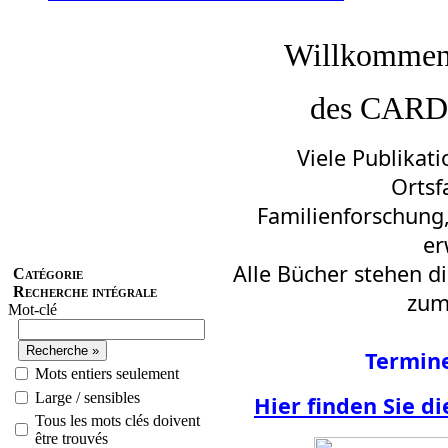
Willkommen
des CARD
Viele Publikat
Ortsf
Familienforschung,
er
Alle Bücher stehen d
Catégorie
Recherche intégrale
zum
Mot-clé
Termin
Mots entiers seulement
Large / sensibles
Hier
finden Sie di
Tous les mots clés doivent
être trouvés