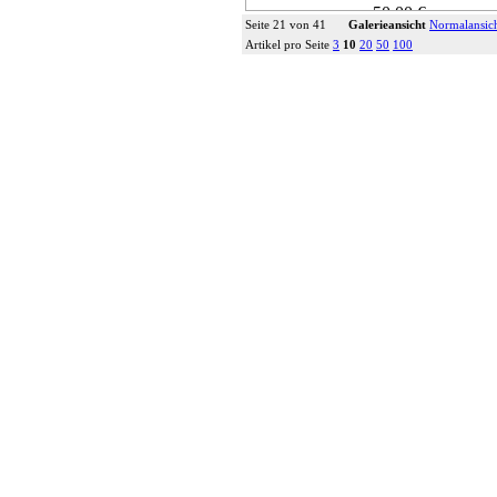
50,00 €
Seite 21 von 41
Galerieansicht
Normalansic
inkl. 7% MwSt,
zzgl. Versan
Artikel pro Seite
3
10
20
50
100
Details...