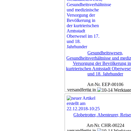
Gesundheitswesen,
Gesundheitsverhältnisse und mediz
Versorgung der Bevölkerung in
kurtrierischen Amtsstadt Oberwese
und 18. Jahrhunder
Art-Nr. EEP-00106
versandfertig in
Werktage
Exemplar
79,00 €
Globetrotter, Abenteurer, Reis
inkl. 7% MwSt,
zzgl. Versan
Art-Nr. CHR-00224
Details...
versandfertig in