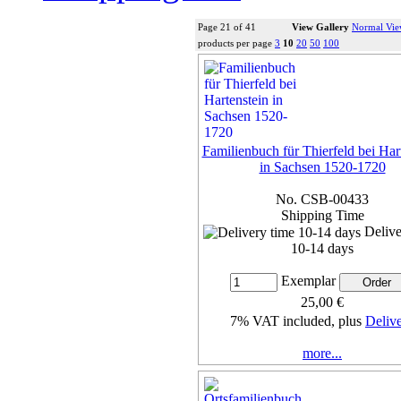
Page 21 of 41
View Gallery
Normal Vi
products per page
3
10
20
50
100
Familienbuch für Thierfeld bei Har
in Sachsen 1520-1720
No. CSB-00433
Shipping Time
Delive
10-14 days
Exemplar
25,00 €
7% VAT included, plus
Deliv
more...