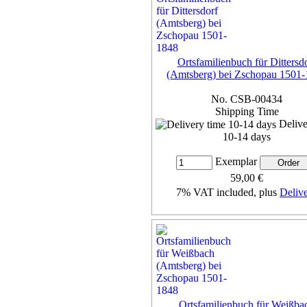
Ortsfamilienbuch für Dittersd
(Amtsberg) bei Zschopau 1501
No. CSB-00434
Shipping Time
Delive
10-14 days
Exemplar
59,00 €
7% VAT included, plus
Deliv
more...
Ortsfamilienbuch für Weißba