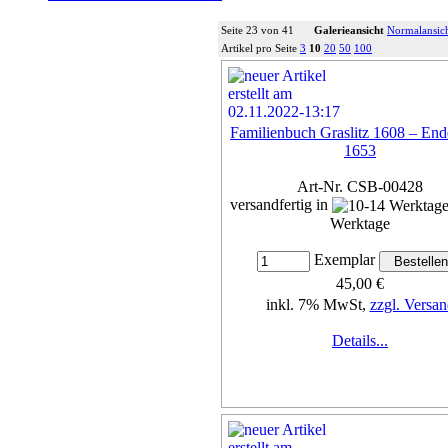
Seite 23 von 41
Galerieansicht
Normalansic
Artikel pro Seite
3
10
20
50
100
Familienbuch Graslitz 1608 – End
1653
Art-Nr. CSB-00428
versandfertig in
Werktage
Exemplar
45,00 €
inkl. 7% MwSt,
zzgl. Versan
Details...