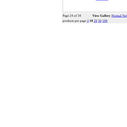
Page 24 of 34
View Gallery
Normal Vi
products per page
3
10
20
50
100