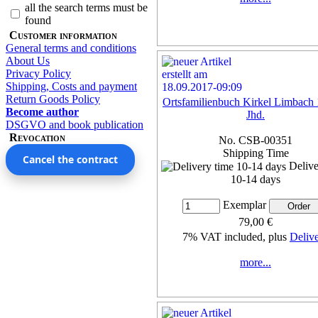
all the search terms must be
found
Customer information
General terms and conditions
About Us
Privacy Policy
Shipping, Costs and payment
Return Goods Policy
Ortsfamilienbuch Kirkel Limbach 
Become author
Jhd.
DSGVO and book publication
Revocation
No. CSB-00351
Shipping Time
Cancel the contract
Delive
10-14 days
Exemplar
79,00 €
7% VAT included, plus
Deliv
more...