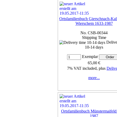
Ortsfamilienbuch Gierschnach-Kalt-
Wierschem 1633-1987
No. CSB-00344
Shipping Time
Delive
10-14 days
Exemplar
65,00 €
7% VAT included, plus
Deliv
more...
Ortsfamilienbuch Münstermaifeld
1987