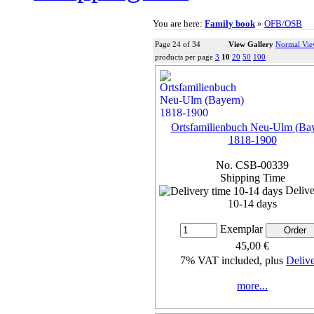
You are here:
Family book
»
OFB/OSB
Page 24 of 34
View Gallery
Normal Vi
products per page
3
10
20
50
100
Ortsfamilienbuch Neu-Ulm (Ba
1818-1900
No. CSB-00339
Shipping Time
Delive
10-14 days
Exemplar
45,00 €
7% VAT included, plus
Deliv
more...