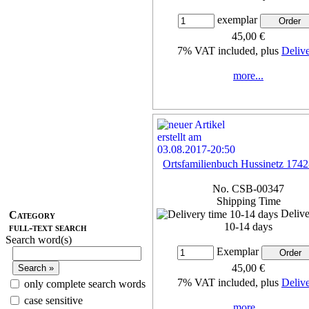
exemplar
45,00 €
7% VAT included, plus
Deliv
more...
Ortsfamilienbuch Hussinetz 174
No. CSB-00347
Shipping Time
Delive
Category
10-14 days
full-text search
Search word(s)
Exemplar
45,00 €
7% VAT included, plus
Deliv
only complete search words
case sensitive
more...